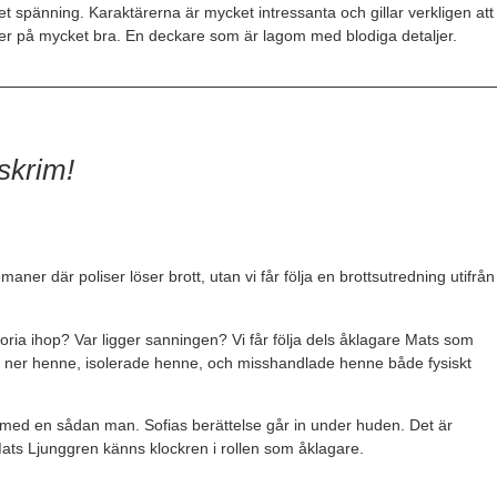
 spänning. Karaktärerna är mycket intressanta och gillar verkligen att
ter på mycket bra. En deckare som är lagom med blodiga detaljer.
skrim!
er där poliser löser brott, utan vi får följa en brottsutredning utifrån
ria ihop? Var ligger sanningen? Vi får följa dels åklagare Mats som
röt ner henne, isolerade henne, och misshandlade henne både fysiskt
ion med en sådan man. Sofias berättelse går in under huden. Det är
Mats Ljunggren känns klockren i rollen som åklagare.