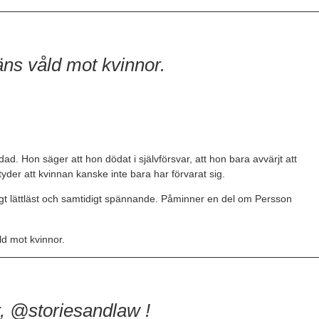
äns våld mot kvinnor.
. Hon säger att hon dödat i självförsvar, att hon bara avvärjt att
der att kvinnan kanske inte bara har förvarat sig.
igt lättläst och samtidigt spännande. Påminner en del om Persson
ld mot kvinnor.
r, @storiesandlaw !