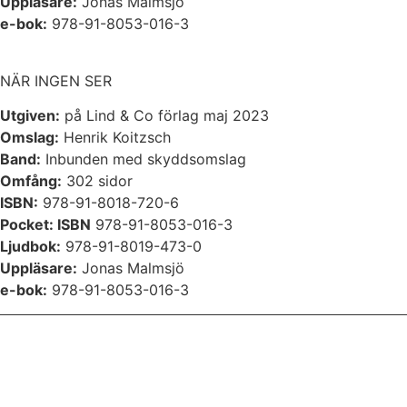
Uppläsare:
Jonas Malmsjö
e-bok:
978-91-8053-016-3
NÄR INGEN SER
Utgiven:
på Lind & Co förlag maj 2023
Omslag:
Henrik Koitzsch
Band:
Inbunden med skyddsomslag
Omfång:
302 sidor
ISBN:
978-91-8018-720-6
Pocket: ISBN
978-91-8053-016-3
Ljudbok:
978-91-8019-473-0
Uppläsare:
Jonas Malmsjö
e-bok:
978-91-8053-016-3