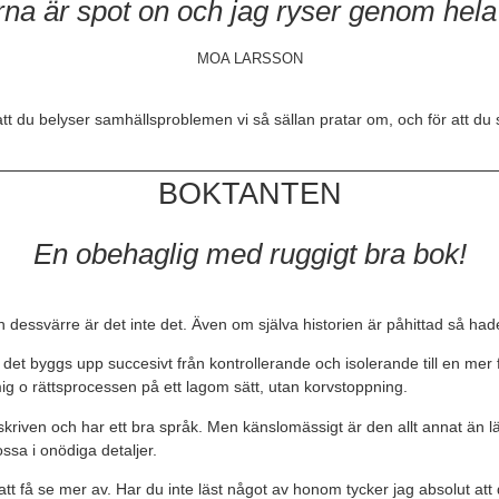
rna är spot on och jag ryser genom hela 
MOA LARSSON
tt du belyser samhällsproblemen vi så sällan pratar om, och för att du 
BOKTANTEN
En obehaglig med ruggigt bra bok!
n dessvärre är det inte det. Även om själva historien är påhittad så had
r det byggs upp succesivt från kontrollerande och isolerande till en me
mig o rättsprocessen på ett lagom sätt, utan korvstoppning.
kriven och har ett bra språk. Men känslomässigt är den allt annat än lät
rossa i onödiga detaljer.
tt få se mer av. Har du inte läst något av honom tycker jag absolut att