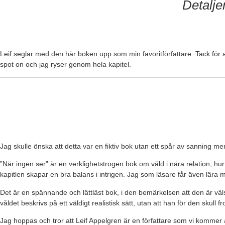
Detalje
Leif seglar med den här boken upp som min favoritförfattare. Tack för a
spot on och jag ryser genom hela kapitel.
Jag skulle önska att detta var en fiktiv bok utan ett spår av sanning me
”När ingen ser” är en verklighetstrogen bok om våld i nära relation, hu
kapitlen skapar en bra balans i intrigen. Jag som läsare får även lära 
Det är en spännande och lättläst bok, i den bemärkelsen att den är väls
våldet beskrivs på ett väldigt realistisk sätt, utan att han för den skull f
Jag hoppas och tror att Leif Appelgren är en författare som vi kommer a