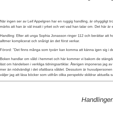
När ingen ser av Leif Appelgren har en ruggig handling, är ohyggligt t
märks att han är väl insatt i yrket och vet vad han talar om. Det här är
Handling: Efter att unga Sophia Jonasson ringer 112 och berättar att 
alltmer komplicerat och snårigt än det först verkar.
Förord: ”Det finns många som tyvärr kan komma att känna igen sig i del
Boken handlar om våld i hemmet och här kommer vi bakom de stängda dör
läst om händelsen i verkliga tidningsartiklar. Återigen imponeras jag av
mer än nödvändigt i det ofattbara våldet. Dessutom är huvudpersonen Ma
väljer jag att läsa böcker som utifrån olika perspektiv skildrar aktuella
Handlingen