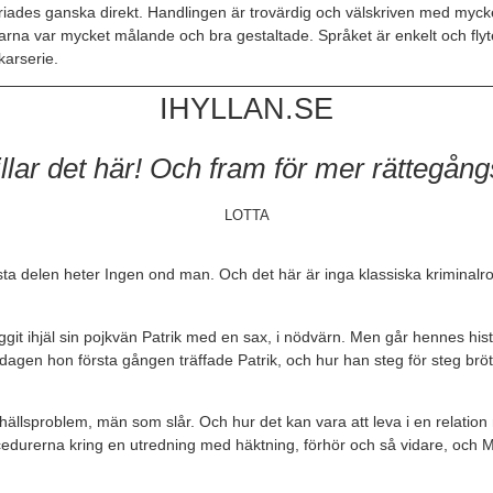
iades ganska direkt. Handlingen är trovärdig och välskriven med mycket
arna var mycket målande och bra gestaltade. Språket är enkelt och fly
karserie.
IHYLLAN.SE
illar det här! Och fram för mer rättegång
LOTTA
a delen heter Ingen ond man. Och det här är inga klassiska kriminalroman
t ihjäl sin pojkvän Patrik med en sax, i nödvärn. Men går hennes histo
ån dagen hon första gången träffade Patrik, och hur han steg för steg b
samhällsproblem, män som slår. Och hur det kan vara att leva i en relat
ocedurerna kring en utredning med häktning, förhör och så vidare, och 