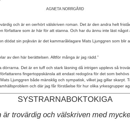
AGNETA NORRGÅRD
rovärdig och är en oerhört välskriven roman. Det är den andra helt fri
 en författare som är här för att stanna. Och har du ännu inte läst någo
hon dödat sin pojkvän är det kammaråklagare Mats Ljunggren som blir a
ar av den här berättelsen. Alltför många är jag rädd.”
rarna. Det är en tuff och stark läsning då intrigen upplevs så trovärd
 författarens fingertoppskänsla att endast redogöra för det som behövs f
ts Ljunggren både mänsklig och sympatisk, vilket jag gillar skarpt. Tr
 samhällsproblem och där jag får förståelse för hur olika yrkesgrupper ag
SYSTRARNABOKTOKIGA
 är trovärdig och välskriven med mycke