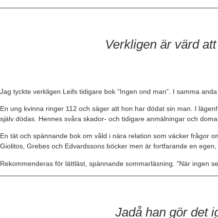
Verkligen är värd at
Jag tyckte verkligen Leifs tidigare bok ”Ingen ond man”. I samma anda
En ung kvinna ringer 112 och säger att hon har dödat sin man. I lägenh
själv dödas. Hennes svåra skador- och tidigare anmälningar och domar 
En tät och spännande bok om våld i nära relation som väcker frågor o
Giolitos, Grebes och Edvardssons böcker men är fortfarande en egen, 
Rekommenderas för lättläst, spännande sommarläsning. ”När ingen ser”
Jadå han gör det i