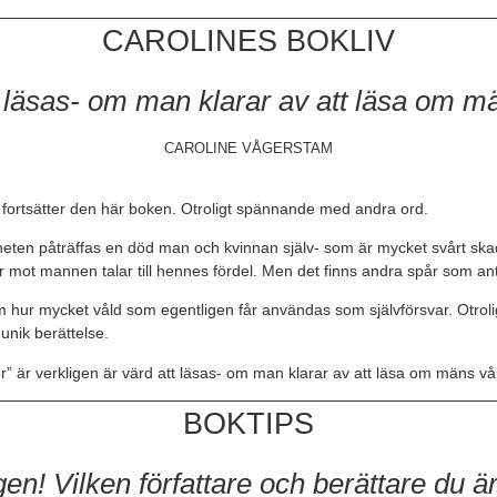
CAROLINES BOKLIV
t läsas- om man klarar av att läsa om m
CAROLINE VÅGERSTAM
 fortsätter den här boken. Otroligt spännande med andra ord.
eten påträffas en död man och kvinnan själv- som är mycket svårt skadad
mot mannen talar till hennes fördel. Men det finns andra spår som anty
m hur mycket våld som egentligen får användas som självförsvar. Otrol
unik berättelse.
 är verkligen är värd att läsas- om man klarar av att läsa om mäns vå
BOKTIPS
gen! Vilken författare och berättare du ä