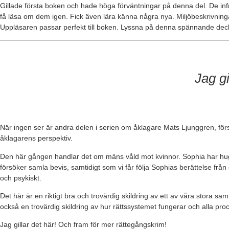
Gillade första boken och hade höga förväntningar på denna del. De infr
få läsa om dem igen. Fick även lära känna några nya. Miljöbeskrivning
Uppläsaren passar perfekt till boken. Lyssna på denna spännande dec
Jag g
När ingen ser är andra delen i serien om åklagare Mats Ljunggren, först
åklagarens perspektiv.
Den här gången handlar det om mäns våld mot kvinnor. Sophia har huggi
försöker samla bevis, samtidigt som vi får följa Sophias berättelse fr
och psykiskt.
Det här är en riktigt bra och trovärdig skildring av ett av våra stora 
också en trovärdig skildring av hur rättssystemet fungerar och alla pr
Jag gillar det här! Och fram för mer rättegångskrim!